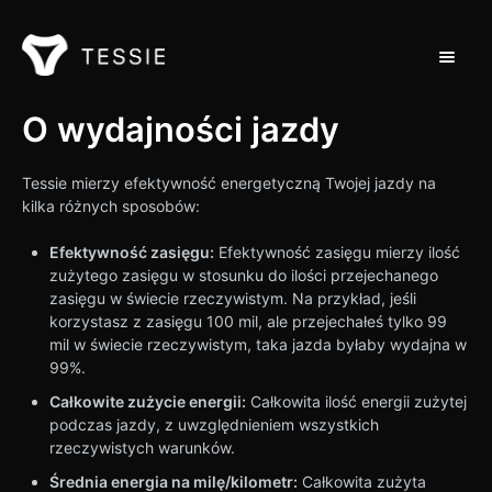
Przełąc
Wsparcie dla domu
O wydajności jazdy
Kontakt
Tessie mierzy efektywność energetyczną Twojej jazdy na
kilka różnych sposobów:
Efektywność zasięgu:
Efektywność zasięgu mierzy ilość
zużytego zasięgu w stosunku do ilości przejechanego
zasięgu w świecie rzeczywistym. Na przykład, jeśli
korzystasz z zasięgu 100 mil, ale przejechałeś tylko 99
mil w świecie rzeczywistym, taka jazda byłaby wydajna w
99%.
Całkowite zużycie energii:
Całkowita ilość energii zużytej
podczas jazdy, z uwzględnieniem wszystkich
rzeczywistych warunków.
Średnia energia na milę/kilometr:
Całkowita zużyta