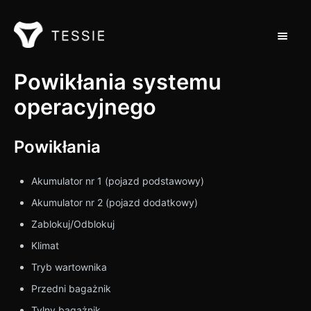
Przełąc
Wsparcie dla domu
Powikłania systemu
operacyjnego
Kontakt
Powikłania
Akumulator nr 1 (pojazd podstawowy)
Akumulator nr 2 (pojazd dodatkowy)
Zablokuj/Odblokuj
Klimat
Tryb wartownika
Przedni bagażnik
Tylny bagażnik